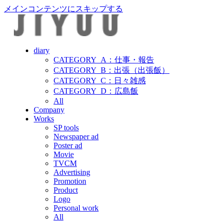
メインコンテンツにスキップする
diary
CATEGORY_A：仕事・報告
CATEGORY_B：出張（出張飯）
CATEGORY_C：日々雑感
CATEGORY_D：広島飯
All
Company
Works
SP tools
Newspaper ad
Poster ad
Movie
TVCM
Advertising
Promotion
Product
Logo
Personal work
All