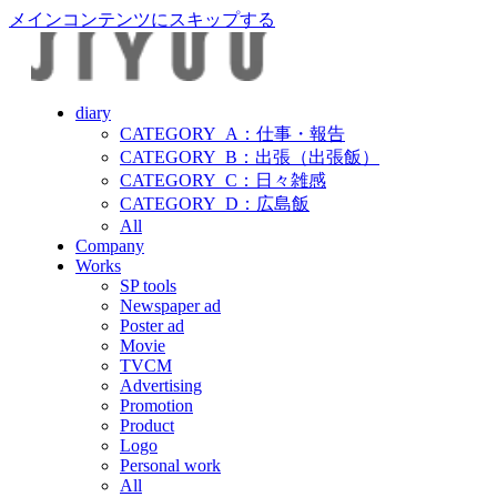
メインコンテンツにスキップする
diary
CATEGORY_A：仕事・報告
CATEGORY_B：出張（出張飯）
CATEGORY_C：日々雑感
CATEGORY_D：広島飯
All
Company
Works
SP tools
Newspaper ad
Poster ad
Movie
TVCM
Advertising
Promotion
Product
Logo
Personal work
All