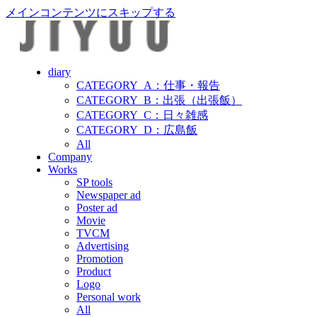
メインコンテンツにスキップする
diary
CATEGORY_A：仕事・報告
CATEGORY_B：出張（出張飯）
CATEGORY_C：日々雑感
CATEGORY_D：広島飯
All
Company
Works
SP tools
Newspaper ad
Poster ad
Movie
TVCM
Advertising
Promotion
Product
Logo
Personal work
All