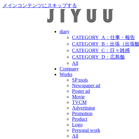
メインコンテンツにスキップする
diary
CATEGORY_A：仕事・報告
CATEGORY_B：出張（出張
CATEGORY_C：日々雑感
CATEGORY_D：広島飯
All
Company
Works
SP tools
Newspaper ad
Poster ad
Movie
TVCM
Advertising
Promotion
Product
Logo
Personal work
All