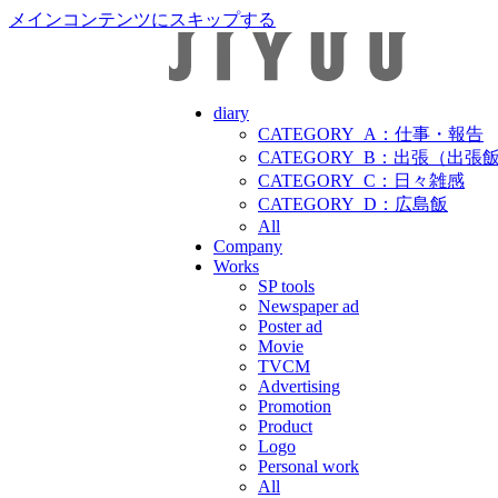
メインコンテンツにスキップする
diary
CATEGORY_A：仕事・報告
CATEGORY_B：出張（出張
CATEGORY_C：日々雑感
CATEGORY_D：広島飯
All
Company
Works
SP tools
Newspaper ad
Poster ad
Movie
TVCM
Advertising
Promotion
Product
Logo
Personal work
All