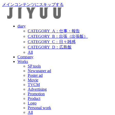
メインコンテンツにスキップする
diary
CATEGORY_A：仕事・報告
CATEGORY_B：出張（出張飯）
CATEGORY_C：日々雑感
CATEGORY_D：広島飯
All
Company
Works
SP tools
Newspaper ad
Poster ad
Movie
TVCM
Advertising
Promotion
Product
Logo
Personal work
All