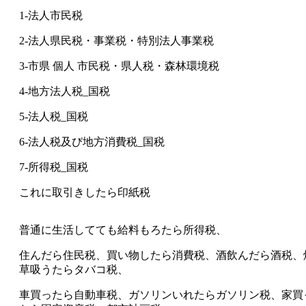
1-
法人市民税
2-
法人県民税・事業税・特別法人事業税
3-
市県
個人
市民税・県人税・森林環境税
4-
地方法人税
_
国税
5-
法人税
_
国税
6-
法人税及び地方消費税
_
国税
7-
所得税
_
国税
これに取引きしたら印紙税
普通に生活してても給料もろたら所得税、
住んだら住民税、買い物したら消費税、酒飲んだら酒税、
草吸うたらタバコ税、
車買ったら自動車税、ガソリンいれたらガソリン税、家買