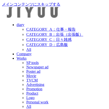
メインコンテンツにスキップする
diary
CATEGORY_A：仕事・報告
CATEGORY_B：出張（出張飯）
CATEGORY_C：日々雑感
CATEGORY_D：広島飯
All
Company
Works
SP tools
Newspaper ad
Poster ad
Movie
TVCM
Advertising
Promotion
Product
Logo
Personal work
All